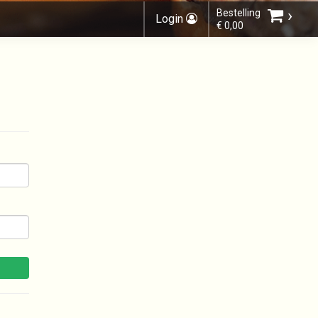
›
Bestelling
Login
€ 0,00
Kies bestelmethode
U heeft nog geen producten in uw
winkelmandje.
Totaal:
€ 0,00