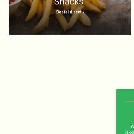
Snacks
Bestel direct ›
W
lekk