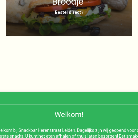
Broodje
Bestel direct ›
Welkom!
elkom bij Snackbar Herenstraat Leiden. Dagelijks zijn wij geopend voor 
erste snacks. U kunt het eten afhalen of thuis laten bezorgen! Eet smakeli