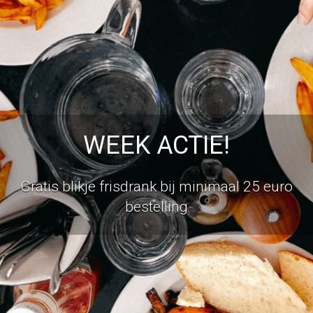
WEEK ACTIE!
Gratis blikje frisdrank bij minimaal 25 euro
bestelling