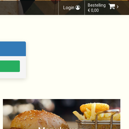
›
Bestelling
Login
€ 0,00
Kies bestelmethode
U heeft nog geen producten in uw
winkelmandje.
Totaal:
€ 0,00