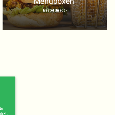
Menuboxen
Verder winkelen
Bestellen
Bestel direct ›
de
jk! .